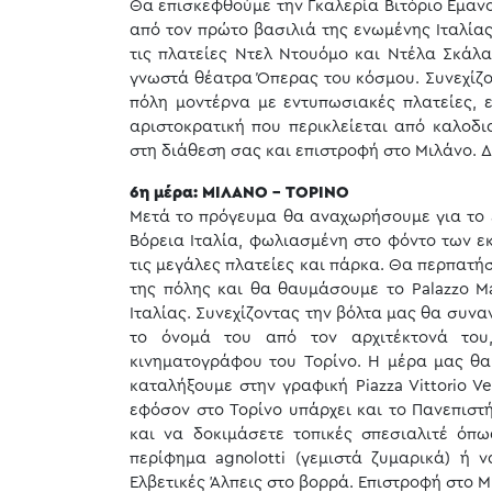
Θα επισκεφθούμε την Γκαλερία Βιτόριο Εμανο
από τον πρώτο βασιλιά της ενωμένης Ιταλίας
τις πλατείες Ντελ Ντουόμο και Ντέλα Σκάλα
γνωστά θέατρα Όπερας του κόσμου. Συνεχίζου
πόλη μοντέρνα με εντυπωσιακές πλατείες, 
αριστοκρατική που περικλείεται από καλοδι
στη διάθεση σας και επιστροφή στο Μιλάνο. 
6η μέρα: ΜΙΛΑΝΟ - ΤΟΡΙΝΟ
Μετά το πρόγευμα θα αναχωρήσουμε για το 
Βόρεια Ιταλία, φωλιασμένη στο φόντο των εκ
τις μεγάλες πλατείες και πάρκα. Θα περπατήσο
της πόλης και θα θαυμάσουμε το Palazzo Ma
Ιταλίας. Συνεχίζοντας την βόλτα μας θα συναν
το όνομά του από τον αρχιτέκτονά του, 
κινηματογράφου του Τορίνο. H μέρα μας θα 
καταλήξουμε στην γραφική Piazza Vittorio V
εφόσον στο Τορίνο υπάρχει και το Πανεπιστή
και να δοκιμάσετε τοπικές σπεσιαλιτέ όπω
περίφημα agnolotti (γεμιστά ζυμαρικά) ή 
Ελβετικές Άλπεις στο βορρά. Επιστροφή στο Μ