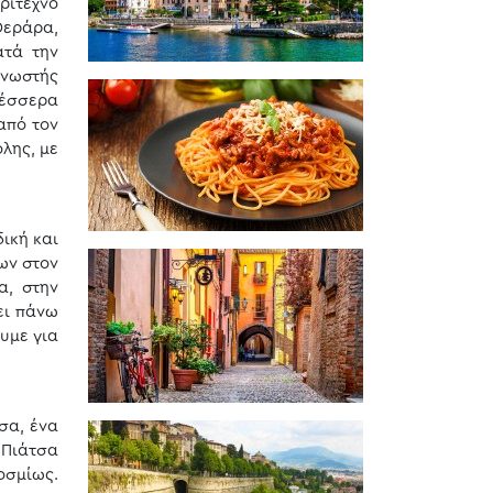
ρίτεχνο
Φεράρα,
ατά την
γνωστής
τέσσερα
από τον
λης, με
ική και
ων στον
α, στην
ει πάνω
υμε για
σα, ένα
«Πιάτσα
οσμίως.