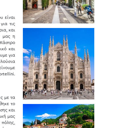
υ είναι
για τις
ια, και
ς μας η
 Κάστρο
ικό και
ουμε για
πλούσια
είνουμε
tellini.
ς με τα
θηκε το
σης και
μική μας
 πόλης,