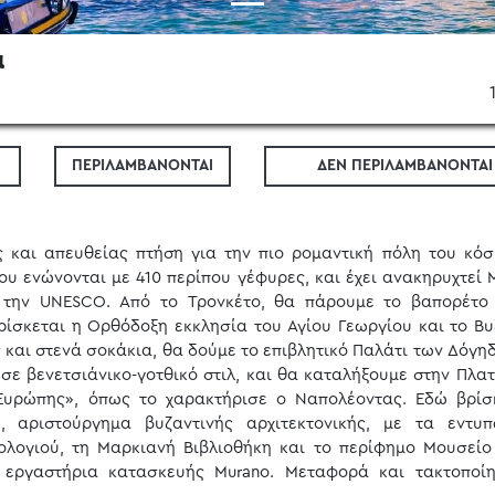
ά
ΠΕΡΙΛΑΜΒΑΝΟΝΤΑΙ
ΔΕΝ ΠΕΡΙΛΑΜΒΑΝΟΝΤΑΙ
και απευθείας πτήση για την πιο ρομαντική πόλη του κόσ
που ενώνονται με 410 περίπου γέφυρες, και έχει ανακηρυχτεί 
ό την UNESCO. Από το Τρονκέτο, θα πάρουμε το βαπορέτο
ρίσκεται η Ορθόδοξη εκκλησία του Αγίου Γεωργίου και το Βυ
 και στενά σοκάκια, θα δούμε το επιβλητικό Παλάτι των Δόγηδ
ε βενετσιάνικο-γοτθικό στιλ, και θα καταλήξουμε στην Πλατ
Ευρώπης», όπως το χαρακτήρισε ο Ναπολέοντας. Εδώ βρίσ
 αριστούργημα βυζαντινής αρχιτεκτονικής, με τα εντυ
λογιού, τη Μαρκιανή Βιβλιοθήκη και το περίφημο Μουσείο
 εργαστήρια κατασκευής Murano. Μεταφορά και τακτοποί