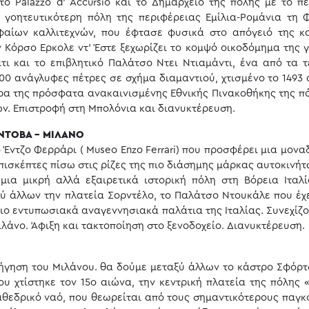
 το Palazzo d’ Accursio και το Δημαρχείο της πόλης με το πε
 γοητευτικότερη πόλη της περιφέρειας Εμίλια-Ρομάνια τη 
φαίων καλλιτεχνών, που έφτασε φυσικά στο απόγειό της κ
 Κόρσο Ερκολε ντ’ Έστε ξεχωρίζει το κομψό οικοδόμημα της 
τι και το επιβλητικό Παλάτσο Ντει Ντιαμάντι, ένα από τα 
00 ανάγλυφες πέτρες σε σχήμα διαμαντιού, χτισμένο το 1493 
έδρα της πρόσφατα ανακαινισμένης Εθνικής Πινακοθήκης της πό
ν. Επιστροφή στη Μπολόνια και διανυκτέρευση.
ΑΝΤΟΒΑ - ΜΙΛΑΝΟ
Έντζο Φερράρι ( Museo Enzo Ferrari) που προσφέρει μια μοναδ
πισκέπτες πίσω στις ρίζες της πιο διάσημης μάρκας αυτοκινήτ
ια μικρή αλλά εξαιρετικά ιστορική πόλη στη Βόρεια Ιταλί
ύ άλλων την πλατεία Σορντέλο, το Παλάτσο Ντουκάλε που έχ
πιο εντυπωσιακά αναγεννησιακά παλάτια της Ιταλίας. Συνεχίζο
ιλάνο. Άφιξη και τακτοποίηση στο ξενοδοχείο. Διανυκτέρευση.
ήγηση του Μιλάνου. θα δούμε μεταξύ άλλων το κάστρο Σφόρτ
 χτίστηκε τον 15ο αιώνα, την κεντρική πλατεία της πόλης 
αθεδρικό ναό, που θεωρείται από τους σημαντικότερους παγκ