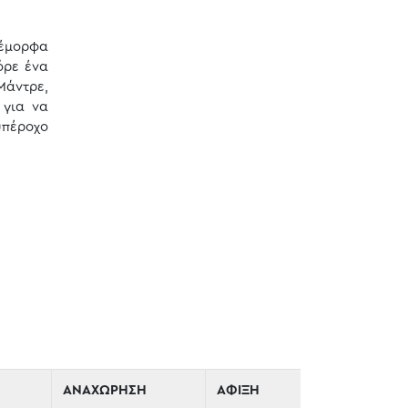
νέμορφα
όρε ένα
Μάντρε,
 για να
υπέροχο
ΑΝΑΧΩΡΗΣΗ
ΑΦΙΞΗ