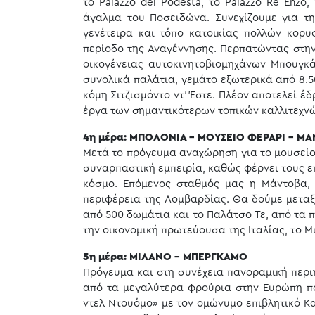
το Palazzo del Podesta, το Palazzo Re Enzo,
άγαλμα του Ποσειδώνα. Συνεχίζουμε για τη
γενέτειρα και τόπο κατοικίας πολλών κορυ
περίοδο της Αναγέννησης. Περπατώντας στην
οικογένειας αυτοκινητοβιομηχάνων Μπουγκά
συνολικά παλάτια, γεμάτο εξωτερικά από 8.5
κόμη Σιτζισμόντο ντ’ Έστε. Πλέον αποτελεί 
έργα των σημαντικότερων τοπικών καλλιτεχνώ
4η μέρα: ΜΠΟΛΟΝΙΑ - ΜΟΥΣΕΙΟ ΦΕΡΑΡΙ - Μ
Μετά το πρόγευμα αναχώρηση για το μουσείο 
συναρπαστική εμπειρία, καθώς φέρνει τους ε
κόσμο. Επόμενος σταθμός μας η Μάντοβα, μ
περιφέρεια της Λομβαρδίας. Θα δούμε μεταξ
από 500 δωμάτια και το Παλάτσο Τε, από τα 
την οικονομική πρωτεύουσα της Ιταλίας, το Μ
5η μέρα: ΜΙΛΑΝΟ - ΜΠΕΡΓΚΑΜΟ
Πρόγευμα και στη συνέχεια πανοραμική περι
από τα μεγαλύτερα φρούρια στην Ευρώπη που
ντελ Ντουόμο» με τον ομώνυμο επιβλητικό Κ