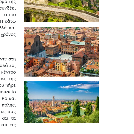
ομα της
συνδέει
 τα πιο
 Η κάτω
λλά και
 χρόνος
ντε στη
αλάτια,
ό κέντρο
ρες της
που πήρε
μουσείο
 Po και
 πόλης,
τες σας
 και τα
και τις