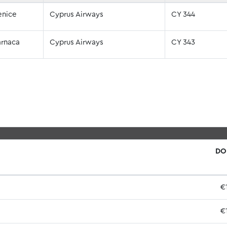
enice
Cyprus Airways
CY 344
arnaca
Cyprus Airways
CY 343
DO
€
€