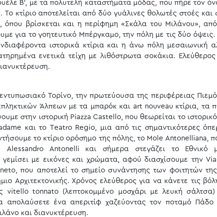
υέλε Β’, με τα πολυτελή καταστήματα μόδας, που πήρε τον όν
. Το κτίριο αποτελείται από δύο γυάλινες θολωτές στοές και 
, όπου βρίσκεται και η περίφημη «Σκάλα του Μιλάνου», από
με για το γοητευτικό Μπέργκαμο, την πόλη με τις δύο όψεις.
ενδιαφέροντα ιστορικά κτίρια και η άνω πόλη μεσαιωνική α
ατηρημένα ενετικά τείχη με λιθόστρωτα σοκάκια. Ελεύθερος
Διανυκτέρευση.
εντυπωσιακό Τορίνο, την πρωτεύουσα της περιφέρειας Πιεμό
πληκτικών Άλπεων με τα μπαρόκ και art nouveau κτίρια, τα π
υμε στην ιστορική Piazza Castello, που θεωρείται το ιστορικ
dame και τo Τeatro Regio, μια από τις σημαντικότερες όπε
τήσουμε το κτίριο ορόσημο της πόλης, το Mole Antonelliana, 
Alessandro Antonelli και σήμερα στεγάζει το Εθνικό 
γεμίσει με εικόνες και χρώματα, αφού διασχίσουμε την Via
eneto, που αποτελεί το σημείο συνάντησης των φοιτητών της
μιο Αρχιτεκτονικής. Χρόνος ελεύθερος για να κάνετε τις βόλ
ς vitello tonnato (λεπτοκομμένο μοσχάρι με λευκή σάλτσα)
να απολαύσετε ένα απεριτίφ χαζεύοντας τον ποταμό Πάδο 
ιλάνο και διανυκτέρευση.