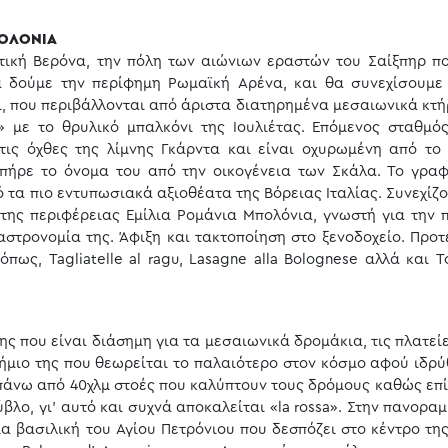
ΠΟΛΟΝΙΑ
ική Βερόνα, την πόλη των αιώνιων εραστών του Σαίξπηρ πο
α δούμε την περίφημη Ρωμαϊκή Αρένα, και θα συνεχίσουμε 
ι, που περιβάλλονται από άριστα διατηρημένα μεσαιωνικά κτήρ
 με το θρυλικό μπαλκόνι της Ιουλιέτας. Επόμενος σταθμό
στις όχθες της λίμνης Γκάρντα και είναι οχυρωμένη από το
 πήρε το όνομα του από την οικογένεια των Σκάλα. Το γραφ
ό τα πιο εντυπωσιακά αξιοθέατα της Βόρειας Ιταλίας. Συνεχίζ
της περιφέρειας Εμίλια Ρομάνια Μπολόνια, γνωστή για την 
γαστρονομία της. Άφιξη και τακτοποίηση στο ξενοδοχείο. Προτ
ως, Tagliatelle al ragu, Lasagne alla Bolognese αλλά και Tor
ς που είναι διάσημη για τα μεσαιωνικά δρομάκια, τις πλατείε
τήμιο της που θεωρείται το παλαιότερο στον κόσμο αφού ιδρύ
ε πάνω από 40χλμ στοές που καλύπτουν τους δρόμους καθώς επί
βλο, γι’ αυτό και συχνά αποκαλείται «la rossa». Στην πανορα
 βασιλική του Αγίου Πετρόνιου που δεσπόζει στο κέντρο της