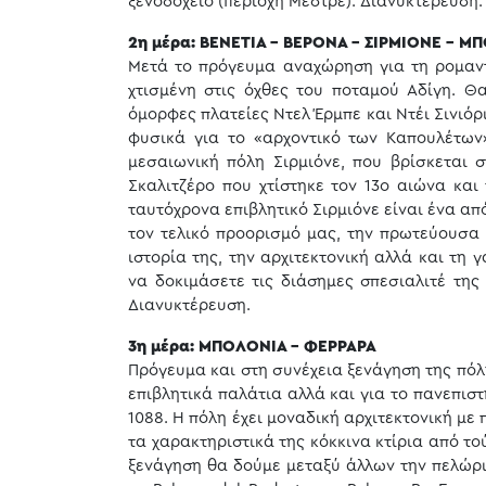
ξενοδοχείο (περιοχή Μέστρε). Διανυκτέρευση.
2η μέρα: ΒΕΝΕΤΙΑ - ΒΕΡΟΝΑ - ΣΙΡΜΙΟΝΕ - Μ
Μετά το πρόγευμα αναχώρηση για τη ρομαντ
χτισμένη στις όχθες του ποταμού Αδίγη. Θ
όμορφες πλατείες Ντελ Έρμπε και Ντέι Σινιόρ
φυσικά για το «αρχοντικό των Καπουλέτων»
μεσαιωνική πόλη Σιρμιόνε, που βρίσκεται 
Σκαλιτζέρο που χτίστηκε τον 13ο αιώνα και
ταυτόχρονα επιβλητικό Σιρμιόνε είναι ένα απ
τον τελικό προορισμό μας, την πρωτεύουσα 
ιστορία της, την αρχιτεκτονική αλλά και τη 
να δοκιμάσετε τις διάσημες σπεσιαλιτέ της όπ
Διανυκτέρευση.
3η μέρα: ΜΠΟΛΟΝΙΑ - ΦΕΡΡΑΡΑ
Πρόγευμα και στη συνέχεια ξενάγηση της πόλη
επιβλητικά παλάτια αλλά και για το πανεπισ
1088. Η πόλη έχει μοναδική αρχιτεκτονική μ
τα χαρακτηριστικά της κόκκινα κτίρια από τού
ξενάγηση θα δούμε μεταξύ άλλων την πελώρια