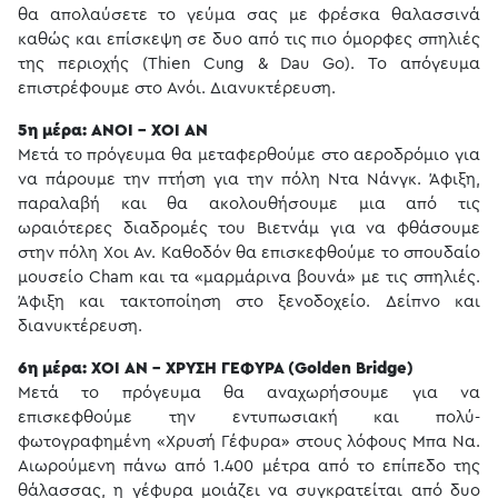
θα απολαύσετε το γεύμα σας με φρέσκα θαλασσινά
καθώς και επίσκεψη σε δυο από τις πιο όμορφες σπηλιές
της περιοχής (Thien Cung & Dau Go). Το απόγευμα
επιστρέφουμε στο Ανόι. Διανυκτέρευση.
5η μέρα: ΑΝΟΙ - ΧΟΙ ΑΝ
Μετά το πρόγευμα θα μεταφερθούμε στο αεροδρόμιο για
να πάρουμε την πτήση για την πόλη Ντα Νάνγκ. Άφιξη,
παραλαβή και θα ακολουθήσουμε μια από τις
ωραιότερες διαδρομές του Βιετνάμ για να φθάσουμε
στην πόλη Χοι Αν. Καθοδόν θα επισκεφθούμε το σπουδαίο
μουσείο Cham και τα «μαρμάρινα βουνά» με τις σπηλιές.
Άφιξη και τακτοποίηση στο ξενοδοχείο. Δείπνο και
διανυκτέρευση.
6η μέρα: ΧΟΙ ΑΝ - ΧΡΥΣΗ ΓΕΦΥΡΑ (Golden Bridge)
Μετά το πρόγευμα θα αναχωρήσουμε για να
επισκεφθούμε την εντυπωσιακή και πολύ-
φωτογραφημένη «Χρυσή Γέφυρα» στους λόφους Μπα Να.
Αιωρούμενη πάνω από 1.400 μέτρα από το επίπεδο της
θάλασσας, η γέφυρα μοιάζει να συγκρατείται από δυο