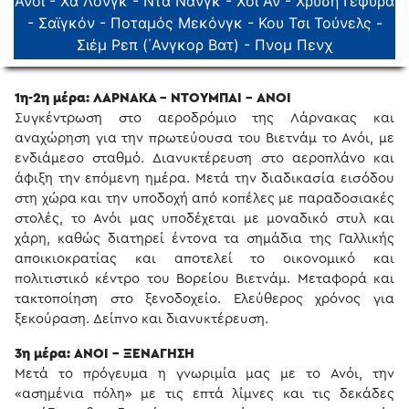
Ανόι - Χα Λόνγκ - Ντα Νάνγκ - Χοι Αν - Χρυσή Γέφυρα
- Σαϊγκόν - Ποταμός Μεκόνγκ - Κου Τσι Τούνελς -
Σιέμ Ρεπ (΄Ανγκορ Βατ) - Πνομ Πενχ
1η-2η μέρα: ΛΑΡΝΑΚΑ - ΝΤΟΥΜΠΑΙ - ΑΝΟΙ
Συγκέντρωση στο αεροδρόμιο της Λάρνακας και
αναχώρηση για την πρωτεύουσα του Βιετνάμ το Ανόι, με
ενδιάμεσο σταθμό. Διανυκτέρευση στο αεροπλάνο και
άφιξη την επόμενη ημέρα. Μετά την διαδικασία εισόδου
στη χώρα και την υποδοχή από κοπέλες με παραδοσιακές
στολές, το Ανόι μας υποδέχεται με μοναδικό στυλ και
χάρη, καθώς διατηρεί έντονα τα σημάδια της Γαλλικής
αποικιοκρατίας και αποτελεί το οικονομικό και
πολιτιστικό κέντρο του Βορείου Βιετνάμ. Μεταφορά και
τακτοποίηση στο ξενοδοχείο. Ελεύθερος χρόνος για
ξεκούραση. Δείπνο και διανυκτέρευση.
3η μέρα: ΑΝΟΙ - ΞΕΝΑΓΗΣΗ
Μετά το πρόγευμα η γνωριμία μας με το Ανόι, την
«ασημένια πόλη» με τις επτά λίμνες και τις δεκάδες