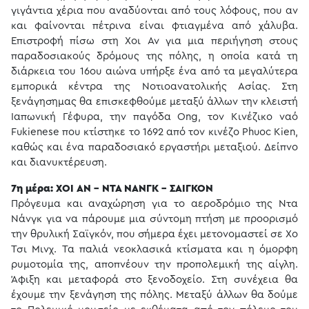
γιγάντια χέρια που αναδύονται από τους λόφους, που αν
και φαίνονται πέτρινα είναι φτιαγμένα από χάλυβα.
Επιστροφή πίσω στη Χοι Αν για μια περιήγηση στους
παραδοσιακούς δρόμους της πόλης, η οποία κατά τη
διάρκεια του 16ου αιώνα υπήρξε ένα από τα μεγαλύτερα
εμπορικά κέντρα της Νοτιοανατολικής Ασίας. Στη
ξενάγησημας θα επισκεφθούμε μεταξύ άλλων την κλειστή
Ιαπωνική Γέφυρα, την παγόδα Ong, τον Κινέζικο ναό
Fukienese που κτίστηκε το 1692 από τον κινέζο Phuoc Kien,
καθώς και ένα παραδοσιακό εργαστήρι μεταξιού. Δείπνο
και διανυκτέρευση.
7η μέρα: ΧΟΙ ΑΝ - ΝΤΑ ΝΑΝΓΚ - ΣΑΙΓΚΟΝ
Πρόγευμα και αναχώρηση για το αεροδρόμιο της Ντα
Νάνγκ για να πάρουμε μια σύντομη πτήση με προορισμό
την θρυλική Σαϊγκόν, που σήμερα έχει μετονομαστεί σε Χο
Τσι Μινχ. Τα παλιά νεοκλασικά κτίσματα και η όμορφη
ρυμοτομία της, αποπνέουν την προπολεμική της αίγλη.
Άφιξη και μεταφορά στο ξενοδοχείο. Στη συνέχεια θα
έχουμε την ξενάγηση της πόλης. Μεταξύ άλλων θα δούμε