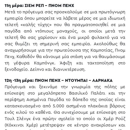
11η μέρα: ΣΙΕΜ ΡΕΠ - ΠΝΟΜ ΠΕΝΧ
Μετά το πρόγευμα σας προσκαλούμε σε μια πρωτόγνωρη
εμπειρία όπου μπορείτε να λάβετε μέρος σε μια ιδιωτική
τελετή «καλής τύχης» που θα πραγματοποιηθεί σε μια
παγόδα από ντόπιους μοναχούς, οι οποίοι μετά την
τελετή θα σας χαρίσουν και ένα μικρό φυλακτό για να
σας θυμίζει τη σημερινή σας εμπειρία. Ακολούθως θα
αναχωρήσουμε για την πρωτεύουσα της Καμποτίας, Πνομ
Πενχ. Καθοδόν θα κάνουμε μία στάση για να θαυμάσουμε
τη γέφυρα Καμπόνγκ. Άφιξη και τακτοποίηση στο
ξενοδοχείο. Δείπνο και διανυκτέρευση.
12η -13η μέρα: ΠΝΟΜ ΠΕΝΧ - ΝΤΟΥΜΠΑΙ - ΛΑΡΝΑΚΑ
Πρόγευμα και ξεκινάμε την γνωριμία της πόλης με
επίσκεψη στο μεγαλόπρεπο Βασιλικό Παλάτι και την
περίφημη Ασημένια Παγόδα το δάπεδο της οποίας είναι
κατασκευασμένο από 5.000 ασημένια πλακάκια βάρους
ενός κιλού το καθένα. Θα συνεχίσουμε με επίσκεψη στο
Τουλ Σλένγκ ένα πρώην σχολείο το οποίο οι Χμέρ Ρούζ
(Κόκκινοι Χμέρ) μετέτρεψαν σε κέντρο ανακρίσεων και