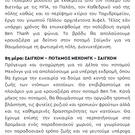
το Πολεμικό μουσείο με εκθέματα από τον πόλεμο του
Βιετνάμ με τις ΗΠΑ, το Παλάτι, τον Καθεδρικό ναό της
πόλης καθώς και το περίφημο κτίριο του Ταχυδρομείου,
έργο του γνωστού Γάλλου αρχιτέκτονα Άιφελ. Τέλος εάν
υπάρχει χρόνος θα επισκεφθούμε την πολύβουη αγορά
Ben Thanh για ψώνια. Το βράδυ θα απολαύσουμε
κρουαζιέρα με δείπνο στον ποταμό Σαϊγκόν για να
θαυμάσουμε τη φωτισμένη πόλη. Διανυκτέρευση.
8η μέρα: ΣΑΙΓΚΟΝ - ΠΟΤΑΜΟΣ ΜΕΚΟΝΓΚ - ΣΑΙΓΚΟΝ
Πρόγευμα και αναχώρηση για το Δέλτα του ποταμού
Μεκόνγκ για να απολαύσουμε μια υπέροχη εκδρομή, όπου
θα έχουμε την ευκαιρία να δούμε από κοντά τον τρόπο
ζωής των ντόπιων κατοίκων. Θα επιβιβαστούμε σε
πλοιάριο για μια κρουαζιέρα στον ποταμό Ben Tre. Κατά
μήκος του ποταμού, θα θαυμάσουμε την οργιώδη τροπική
βλάστηση, τις φυτείες ρυζιού και τροπικών φρούτων αλλά
και τις καθημερινές δραστηριότητες των κατοίκων. Θα
έχουμε επίσης την ευκαιρία να περπατήσουμε στα
δρομάκια ενός παραδοσιακού χωριού, να γνωρίσουμε
τον παραδοσιακό τρόπο ζωής και να γευτούμε υπέροχα