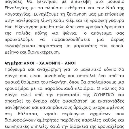
παγόδες θα ξεκινήσει με επίσκεψη στο μουσείο
Εθνολογίας με τα πλούσια εκθέματα και τον Ναό της
Λογοτεχνίας. Συνεχίζουμε τη ξενάγηση μας με επίσκεψη
στην πανέμορφη λίμνη Χοάμ Κιέμ και τη γραφική γέφυρα
Huc. Η ξενάγηση μας θα τελειώσει στα γραφικά δρομάκια
της παλιάς πόλης για ψώνια. Το απόγευμα σας
προσκαλούμε να παρακολουθήσετε μια άκρως
ενδιαφέρουσα παράσταση με μαριονέτες του νερού.
Δείπνο και διανυκτέρευση.
4η μέρα: ΑΝΟΙ - ΧΑ ΛΟΝΓΚ - ΑΝΟΙ
Πρόγευμα και αναχώρηση για το μαγευτικό κόλπο Χα
Λονγκ που είναι μοναδικός και αποτελεί ένα από τα
φυσικά θαύματα του πλανήτη, όπου θα απολαύσουμε μια
κρουαζιέρα με τα παραδοσιακά πλοιάρια. Ο κόλπος Χα
Λόνγκ τελεί υπό την προστασία της ΟΥΝΕΣΚΟ και
αποτελεί το όνειρο κάθε φυσιολάτρη με εκατοντάδες
πανύψηλους και καταπράσινους βράχους σκορπισμένους
στη θάλασσα, νησιά περίεργων σχημάτων που
διαμορφώνουν αμέτρητες παρθένες παραλίες καθώς και
εκπληκτικές σπηλιές. Κατά την διάρκεια της κρουαζιέρας