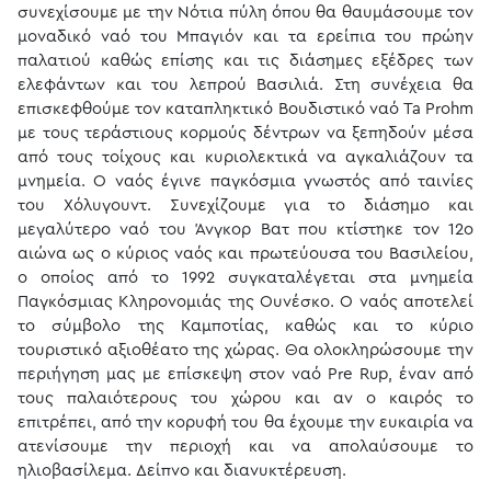
συνεχίσουμε με την Νότια πύλη όπου θα θαυμάσουμε τον
μοναδικό ναό του Μπαγιόν και τα ερείπια του πρώην
παλατιού καθώς επίσης και τις διάσημες εξέδρες των
ελεφάντων και του λεπρού Βασιλιά. Στη συνέχεια θα
επισκεφθούμε τον καταπληκτικό Βουδιστικό ναό Ta Prohm
με τους τεράστιους κορμούς δέντρων να ξεπηδούν μέσα
από τους τοίχους και κυριολεκτικά να αγκαλιάζουν τα
μνημεία. Ο ναός έγινε παγκόσμια γνωστός από ταινίες
του Χόλυγουντ. Συνεχίζουμε για το διάσημο και
μεγαλύτερο ναό του Άνγκορ Βατ που κτίστηκε τον 12ο
αιώνα ως ο κύριος ναός και πρωτεύουσα του Βασιλείου,
ο οποίος από το 1992 συγκαταλέγεται στα μνημεία
Παγκόσμιας Κληρονομιάς της Ουνέσκο. Ο ναός αποτελεί
το σύμβολο της Καμποτίας, καθώς και το κύριο
τουριστικό αξιοθέατο της χώρας. Θα ολοκληρώσουμε την
περιήγηση μας με επίσκεψη στον ναό Pre Rup, έναν από
τους παλαιότερους του χώρου και αν ο καιρός το
επιτρέπει, από την κορυφή του θα έχουμε την ευκαιρία να
ατενίσουμε την περιοχή και να απολαύσουμε το
ηλιοβασίλεμα. Δείπνο και διανυκτέρευση.