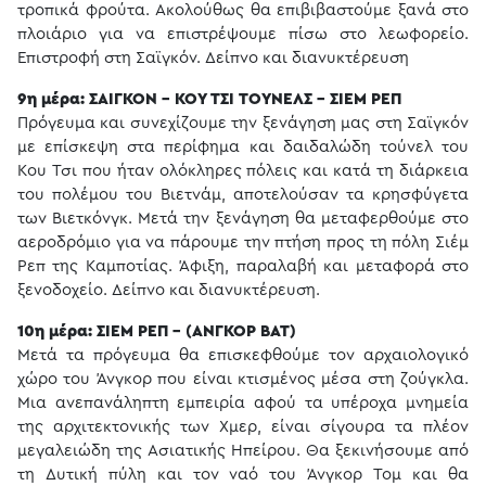
τροπικά φρούτα. Ακολούθως θα επιβιβαστούμε ξανά στο
πλοιάριο για να επιστρέψουμε πίσω στο λεωφορείο.
Επιστροφή στη Σαϊγκόν. Δείπνο και διανυκτέρευση
9η μέρα: ΣΑΙΓΚΟΝ - ΚΟΥ ΤΣΙ ΤΟΥΝΕΛΣ - ΣΙΕΜ ΡΕΠ
Πρόγευμα και συνεχίζουμε την ξενάγηση μας στη Σαϊγκόν
με επίσκεψη στα περίφημα και δαιδαλώδη τούνελ του
Κου Τσι που ήταν ολόκληρες πόλεις και κατά τη διάρκεια
του πολέμου του Βιετνάμ, αποτελούσαν τα κρησφύγετα
των Βιετκόνγκ. Μετά την ξενάγηση θα μεταφερθούμε στο
αεροδρόμιο για να πάρουμε την πτήση προς τη πόλη Σιέμ
Ρεπ της Καμποτίας. Άφιξη, παραλαβή και μεταφορά στο
ξενοδοχείο. Δείπνο και διανυκτέρευση.
10η μέρα: ΣΙΕΜ ΡΕΠ - (ΑΝΓΚΟΡ ΒΑΤ)
Μετά τα πρόγευμα θα επισκεφθούμε τον αρχαιολογικό
χώρο του Άνγκορ που είναι κτισμένος μέσα στη ζούγκλα.
Μια ανεπανάληπτη εμπειρία αφού τα υπέροχα μνημεία
της αρχιτεκτονικής των Χμερ, είναι σίγουρα τα πλέον
μεγαλειώδη της Ασιατικής Ηπείρου. Θα ξεκινήσουμε από
τη Δυτική πύλη και τον ναό του Άνγκορ Τομ και θα