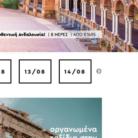
υθεντική Ανδαλουσία!
| 8 ΜΕΡΕΣ
| ΑΠΟ €1495
08
13/08
14/08
15/08