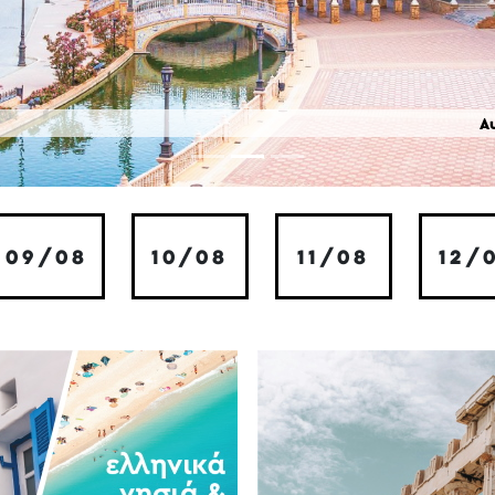
Α
09/08
10/08
11/08
12/